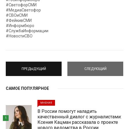
#СветофорСМИ
#МедиаСветофор
#СВОиСМИ
#ФейкивСМИ
#Информбюро
#СлужбаИнформации
#НовостиСВО
ПРЕДЫДУЩИЙ
СЛЕДУЮЩИЙ
САМОЕ ПОПУЛЯРНОЕ
МНЕНИЯ
В России помогут наладить
качественный диалог с журналистами:
1
Ксения Кацман рассказала о проекте
нового ведомства в России