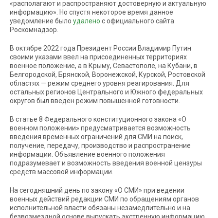
«располагают и распространяют достоверную и актуальную
информацию». Но спустя некоторое время данное
уведомление было
удалено
с официального сайта
Роскомнадзор.
В октябре 2022 года Президент России Владимир Путин
своими указами ввел на присоединенных территориях
военное положение, а в Крыму, Севастополе, на Кубани, в
Белгородской, Брянской, Воронежской, Курской, Ростовской
областях — режим среднего уровня реагирования. Для
остальных регионов Центрального и Южного федеральных
округов был введен режим повышенной готовности.
В статье 8 Федерального конституционного закона «О
военном положении» предусматривается возможность
введения временных ограничений для СМИ на поиск,
получение, передачу, производство и распространение
информации. Объявление военного положения
подразумевает и возможность введения военной цензуры
средств массовой информации.
На сегодняшний день по закону «О СМИ» при ведении
военных действий редакции СМИ по обращениям органов
исполнительной власти обязаны незамедлительно и на
безвозмездной основе выпускать экстренную информацию