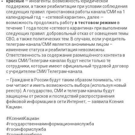
красные
— иноагенты. Возможность юридической
поддержки, а также реабилитации при условии соблюдения
следующих правил: приостановка работы канала/СМИ на 1
календарный год – «сетевой карантин», далее —
возможность продолжать работу
в тестовом режиме
в
течение 1 года после «сетевого карантина» при выполнении
следующих правил: добровольный отказ от освещения темы
СВО, а также политических тем. В случаях, если учредитель
телеграм-канала/СМИ является анонимным лицом –
изменение статуса и реабилитация невозможны.
Ответственность за содержание размещённого контента в
таких СМИ/Телеграм-каналах будут нести только те
сотрудники, которые имеют официальный трудовой договор
с учредителем СМИ/Телеграм-канала.
— Граждане в России будут таким образом понимать, что
они читают и иметь возможность выбора (используя новый
реестр). А государство, СМИ и телеграм-каналы будут
защищены от рисков и последствий распространения
фейковой информации в сети Интернет, — заявила Ксения
Кацман.
#КсенияКацман
#государственнаяинформационнаяслужба
#госинформслужба
#госинформбюро