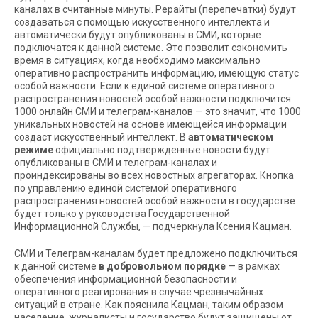
каналах в считанные минуты. Рерайты (перепечатки) будут
создаваться с помощью искусственного интеллекта и
автоматически будут опубликованы в СМИ, которые
подключатся к данной системе. Это позволит сэкономить
время в ситуациях, когда необходимо максимально
оперативно распространить информацию, имеющую статус
особой важности. Если к единой системе оперативного
распространения новостей особой важности подключится
1000 онлайн СМИ и телеграм-каналов — это значит, что 1000
уникальных новостей на основе имеющейся информации
создаст искусственный интеллект. В
автоматическом
режиме
официально подтвержденные новости будут
опубликованы в СМИ и телеграм-каналах и
проиндексированы во всех новостных агрегаторах. Кнопка
по управлению единой системой оперативного
распространения новостей особой важности в государстве
будет только у руководства Государственной
Информационной Службы, — подчеркнула Ксения Кацман.
СМИ и Телеграм-каналам будет предложено подключиться
к данной системе
в добровольном порядке
— в рамках
обеспечения информационной безопасности и
оперативного реагирования в случае чрезвычайных
ситуаций в стране. Как пояснила Кацман, таким образом
население, журналисты и государство будут защищены от