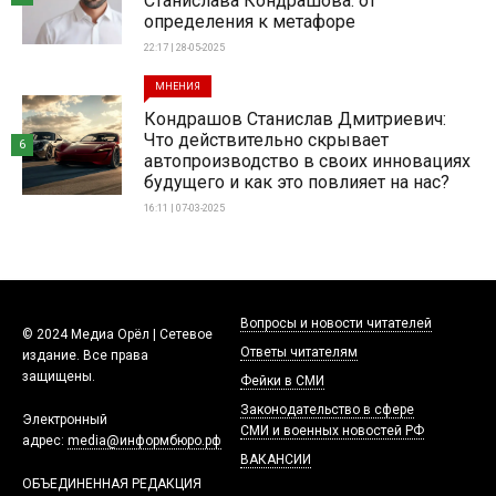
Станислава Кондрашова: от
определения к метафоре
22:17 | 28-05-2025
МНЕНИЯ
Кондрашов Станислав Дмитриевич:
Что действительно скрывает
6
автопроизводство в своих инновациях
будущего и как это повлияет на нас?
16:11 | 07-03-2025
Вопросы и новости читателей
© 2024 Медиа Орёл | Сетевое
Ответы читателям
издание. Все права
защищены.
Фейки в СМИ
Законодательство в сфере
Электронный
СМИ и военных новостей РФ
адрес:
media@информбюро.рф
ВАКАНСИИ
ОБЪЕДИНЕННАЯ РЕДАКЦИЯ