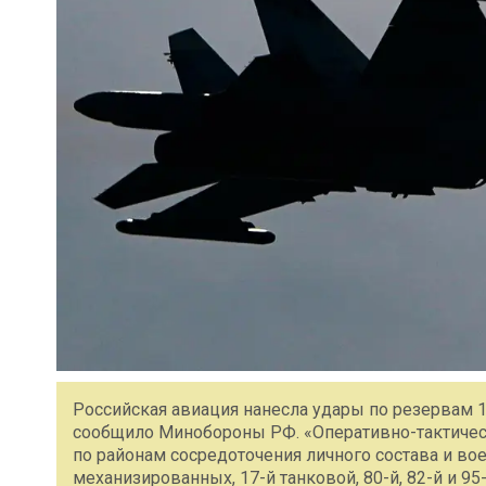
Российская авиация нанесла удары по резервам 1
сообщило Минобороны РФ. «Оперативно-тактичес
по районам сосредоточения личного состава и вое
механизированных, 17-й танковой, 80-й, 82-й и 9