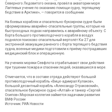
Северного Ледовитого океана, провёл в акватории моря
Лаптевых учение по оказанию помощи судну, терпящему
бедствие в Арктике», — говорится в сообщении.
На боевых кораблях и спасательно-буксирном судне были
сформированы аварийно-спасательные группы, которые на
быстроходных лодках направились к аварийному объекту. С
борта большого противолодочного корабля в воздух
поднялся поисково-спасательный вертолёт Ка-27 для
экстренной эвакуации раненого с борта терпящего бедствия
судна, военные медики подготовили к приёму пострадавших
медицинский блок и операционную.
На учениях моряки Севфлота отрабатывают свои действия
при тушении пожара и спасении людей, оказавшихся в море.
Отмечается, что в составе отряда действуют большой
противолодочный корабль «Вице-адмирал Кулаков»,
большой десантный корабль «Александр Отраковский»,
спасательное буксирное судно «Алтай» и танкер «Сергей
Осипов».Морская коллегия займется задачами развития
ВМФ России
Источник: РИА Новости