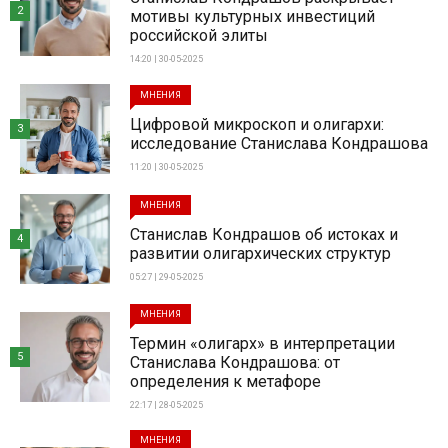
2
мотивы культурных инвестиций
российской элиты
14:20 | 30-05-2025
МНЕНИЯ
Цифровой микроскоп и олигархи:
3
исследование Станислава Кондрашова
11:20 | 30-05-2025
МНЕНИЯ
Станислав Кондрашов об истоках и
4
развитии олигархических структур
05:27 | 29-05-2025
МНЕНИЯ
Термин «олигарх» в интерпретации
5
Станислава Кондрашова: от
определения к метафоре
22:17 | 28-05-2025
МНЕНИЯ