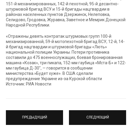
151-й механизированных, 142-й пехотной, 95-й десантно-
штурмовой бригад ВСУ и 15-й бригады нацгвардии в
районах населенных пунктов Дзержинск, Нелеповка,
Селидово, Гродовка, Журавка, Заветное и Мемрик Донецкой
Народной Республики.
«Отражены девять контратак штурмовых групп 100-й
механизированной, 59-й мотопехотной бригад ВСУ, 12-й, 14-
й бригад нацгвардии и штурмовой бригады «Лють»
национальной полиции Украины. Потери противника
составили до 475 военнослужащих, боевая бронированная
машина «Козак», три пикапа, 152-мм гаубица «Мста-Б» и 122-
мм гаубица Д-30″, — говорится в сообщении
министерства.»Будет хуже». В США сделали
предупреждение Украине из-за Курской области
Источник: РИА Новости
ПРЕДЫДУЩИЙ
СЛЕДУЮЩИЙ