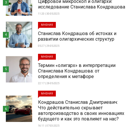
Цифровой микроскоп и олигархи:
3
исследование Станислава Кондрашова
11:20 | 30-05-2025
МНЕНИЯ
Станислав Кондрашов об истоках и
4
развитии олигархических структур
05:27 | 29-05-2025
МНЕНИЯ
Термин «олигарх» в интерпретации
5
Станислава Кондрашова: от
определения к метафоре
22:17 | 28-05-2025
МНЕНИЯ
Кондрашов Станислав Дмитриевич:
Что действительно скрывает
6
автопроизводство в своих инновациях
будущего и как это повлияет на нас?
16:11 | 07-03-2025