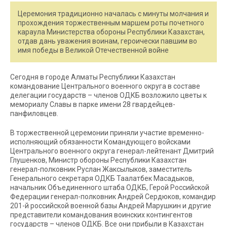
Церемония традиционно началась с минуты молчания и
прохождения торжественным маршем роты почетного
караула Министерства обороны Республики Казахстан,
отдав дань уважения воинам, героически павшим во
имя победы в Великой Отечественной войне
Сегодня в городе Алматы Республики Казахстан
командование Центрального военного округа в составе
делегации государств – членов ОДКБ возложило цветы к
мемориалу Славы в парке имени 28 гвардейцев-
панфиловцев.
В торжественной церемонии приняли участие временно-
исполняющий обязанности Командующего войсками
Центрального военного округа генерал-лейтенант Дмитрий
Глушенков, Министр обороны Республики Казахстан
генерал-полковник Руслан Жаксылыков, заместитель
Генерального секретаря ОДКБ Таалатбек Масадыков,
начальник Объединенного штаба ОДКБ, Герой Российской
Федерации генерал-полковник Андрей Сердюков, командир
201-й российской военной базы Андрей Марушкин и другие
представители командования воинских контингентов
государств – членов ОДКБ. Все они прибыли в Казахстан