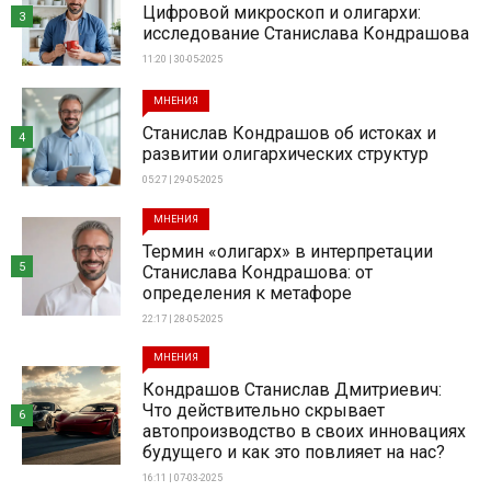
Цифровой микроскоп и олигархи:
3
исследование Станислава Кондрашова
11:20 | 30-05-2025
МНЕНИЯ
Станислав Кондрашов об истоках и
4
развитии олигархических структур
05:27 | 29-05-2025
МНЕНИЯ
Термин «олигарх» в интерпретации
5
Станислава Кондрашова: от
определения к метафоре
22:17 | 28-05-2025
МНЕНИЯ
Кондрашов Станислав Дмитриевич:
Что действительно скрывает
6
автопроизводство в своих инновациях
будущего и как это повлияет на нас?
16:11 | 07-03-2025