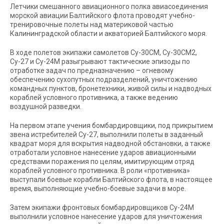
Летчики смешанного авиационного полка авиасоединения
морской авиации Балтийского флота проводят учебно-
тренировочные полеты над материковой частью
Калининградской области и акваторией Балтийского моря.
В ходе полетов экипажи самолетов Су-30СМ, Су-30СМ2,
Су-27 и Су-24М разыгрывают тактические эпизоды по
отработке задач по предназначению – огневому
обеспечению сухопутных подразделений, уничтожению
командных пунктов, бронетехники, живой силы и надводных
кораблей условного противника, а также ведению
воздушной разведки.
На первом этапе учения бомбардировщики, под прикрытием
звена истребителей Су-27, выполнили полеты в заданный
квадрат моря для вскрытия надводной обстановки, а также
отработали условное нанесение ударов авиационными
средствами поражения по целям, имитирующим отряд
кораблей условного противника. В роли «противника»
выступали боевые корабли Балтийского флота, в настоящее
время, выполняющие учебно-боевые задачи в море.
Затем экипажи фронтовых бомбардировщиков Су-24М
выполнили условное нанесение ударов для уничтожения