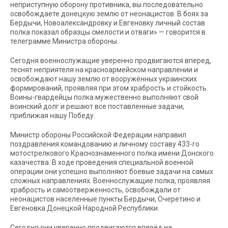
неприступную оборону противника, вы последовательно
освобождаете донецкую землю от неонацистов. В боях за
Бердычи, Новоалександровку и Евгеновку личный состав
полка показал образцы смелости и отваги» — говорится в
телеграмме Министра обороны.
Сегодня военнослужащие уверенно продвигаются вперед,
теснят неприятеля на красноармейском направлении и
освобождают нашу землю от вооружённых украинских
формирований, проявляя при этом храбрость и стойкость.
Воины-гвардейцы полка мужественно выполняют свой
воинский долг и решают все поставленные задачи,
приближая нашу Победу.
Министр обороны Российской Федерации направил
поздравления командованию и личному составу 433-го
мотострелкового Краснознаменного полка имени Донского
казачества. В ходе проведения специальной военной
операции они успешно выполняют боевые задачи на самых
сложных направлениях. Военнослужащие полка, проявляя
храбрость и самоотверженность, освобождали от
неонацистов населенные пункты Бердычи, Очеретино и
Евгеновка Донецкой Народной Республики.
Сегодня они уверенно продвигаются вперёд на