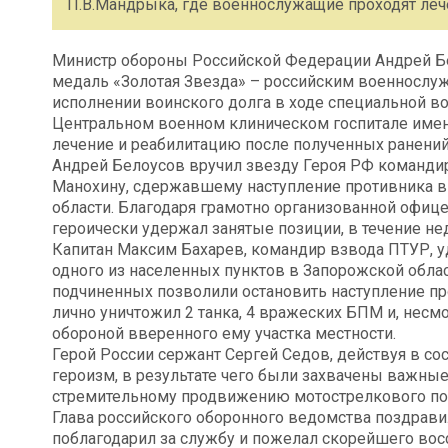
П.В.Мандрыка, где военнослужащие проходят леч
Министр обороны Российской Федерации Андрей Б
медаль «Золотая Звезда» – российским военнослу
исполнении воинского долга в ходе специальной в
Центральном военном клиническом госпитале имен
лечение и реабилитацию после полученных ранений
Андрей Белоусов вручил звезду Героя РФ команди
Манохину, сдержавшему наступление противника в 
области. Благодаря грамотно организованной офиц
героически удержал занятые позиции, в течение не
Капитан Максим Бахарев, командир взвода ПТУР, у
одного из населенных пунктов в Запорожской обла
подчиненных позволили остановить наступление про
лично уничтожил 2 танка, 4 вражеских БПМ и, несм
обороной вверенного ему участка местности.
Герой России сержант Сергей Седов, действуя в со
героизм, в результате чего были захвачены важные
стремительному продвижению мотострелкового по
Глава российского оборонного ведомства поздрав
поблагодарил за службу и пожелал скорейшего вос