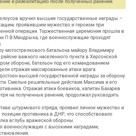
ение и реабилитацию после полученных ранений.
елоусов вручил высшие государственные награды –
жащим, проявившим мужество и героизм при
оенной операции. Торжественная церемония прошла в
и П.В.Мандрыка, где военнослужащие проходят
.
ру мотострелкового батальона майору Владимиру
районе важного населенного пункта в Херсонской
ером обороне, батальон под его командованием
дели отражая массированные атаки врага.
достоен высшей государственной награды за оборону
сти. Смелые решительные действия Максима и его
тивника. Отражая атаки боевиков, капитан Бахарев
отря на полученные ранения, продолжал руководить
ставе штурмового отряда, проявил личное мужество и
 позиции противника в ДНР, что способствовало
лка вглубь вражеской обороны.
ил военнослужащих с высокими наградами,
становления.