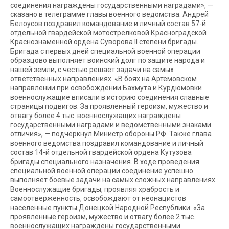
соединения награждены государственными наградами», —
сказано в телеграмме главы военного ведомства. Андрей
Белоусов поздравил командование и личный состав 57-й
отдельной гвардейской мотострелковой Красноградской
Краснознаменной ордена Суворова II степени бригады.
Бригада с первых дней специальной военной операции
образцово выполняет воинский долг по защите народа и
нашей земли, с честью решает задачи на самых
ответственных направлениях. «В боях на Артемовском
направлении при освобождении Бахмута и Курдюмовки
военнослужащие вписали в историю соединения славные
страницы подвигов. За проявленный героизм, мужество и
отвагу более 4 тыс. военнослужащих награждены
государственными наградами и ведомственными знаками
отличия», — подчеркнул Министр обороны РФ. Также глава
военного ведомства поздравил командование и личный
состав 14-й отдельной гвардейской ордена Кутузова
бригады специального назначения. В ходе проведения
специальной военной операции соединение успешно
выполняет боевые задачи на самых сложных направлениях.
Военнослужащие бригады, проявляя храбрость и
самоотверженность, освобождают от неонацистов
населенные пункты Донецкой Народной Республики. «За
проявленные героизм, мужество и отвагу более 2 тыс.
военнослужащих награждены государственными