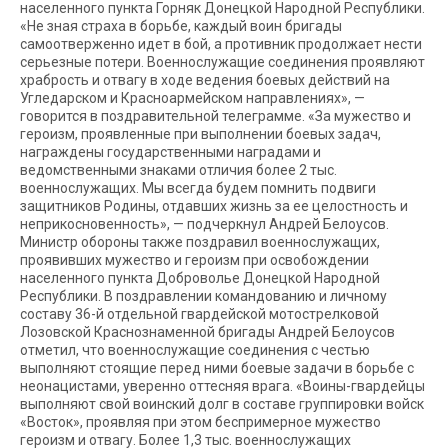
населенного пункта Горняк Донецкой Народной Республики.
«Не зная страха в борьбе, каждый воин бригады
самоотверженно идет в бой, а противник продолжает нести
серьезные потери. Военнослужащие соединения проявляют
храбрость и отвагу в ходе ведения боевых действий на
Угледарском и Красноармейском направлениях», —
говорится в поздравительной телеграмме. «За мужество и
героизм, проявленные при выполнении боевых задач,
награждены государственными наградами и
ведомственными знаками отличия более 2 тыс.
военнослужащих. Мы всегда будем помнить подвиги
защитников Родины, отдавших жизнь за ее целостность и
неприкосновенность», — подчеркнул Андрей Белоусов.
Министр обороны также поздравил военнослужащих,
проявивших мужество и героизм при освобождении
населенного пункта Доброволье Донецкой Народной
Республики. В поздравлении командованию и личному
составу 36-й отдельной гвардейской мотострелковой
Лозовской Краснознаменной бригады Андрей Белоусов
отметил, что военнослужащие соединения с честью
выполняют стоящие перед ними боевые задачи в борьбе с
неонацистами, уверенно оттесняя врага. «Воины-гвардейцы
выполняют свой воинский долг в составе группировки войск
«Восток», проявляя при этом беспримерное мужество
героизм и отвагу. Более 1,3 тыс. военнослужащих