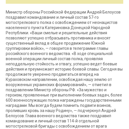
Министр обороны Российской Федерации Андрей Белоусов
поздравил командование и личный состав 57-го
мотострелкового полка с освобождением от неонацистов
населенного пункта Катериновка Донецкой Народной
Республики. «Ваши смелые и решительные действия
позволяют успешно отбрасывать противника и вносят
существенный вклад в общее продвижение Южной
группировки войск», — говорится в телеграмме главы
российского военного ведомства. «В ходе специальной
военной операции личный состав полка, проявляя
неподдельную стойкость и отвагу, успешно ведет боевые
действия и преумножает историю боевой славы. Сегодня вы
продолжаете уверенно продвигаться вперед на
Кураховском направлении, освобождая нашу землю от
вооруженных украинских формирований», — отметил в
поздравлении Министр обороны РФ. «За мужество и
героизм, проявленные при выполнении боевых задач, более
600 военнослужащих полка награждены государственными
наградами. Мы всегда будем помнить подвиги воинов,
проливших кровь за нашу Родину», — подчеркнул Андрей
Белоусов. Глава военного ведомства также поздравил
командование и личный состав 114-й отдельной
мотострелковой бригады с освобождением от врага