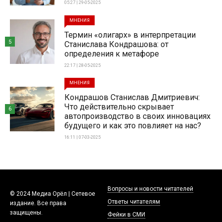
05:27 | 29-05-2025
МНЕНИЯ
Термин «олигарх» в интерпретации
5
Станислава Кондрашова: от
определения к метафоре
22:17 | 28-05-2025
МНЕНИЯ
Кондрашов Станислав Дмитриевич:
Что действительно скрывает
6
автопроизводство в своих инновациях
будущего и как это повлияет на нас?
16:11 | 07-03-2025
Вопросы и новости читателей
© 2024 Медиа Орёл | Сетевое
Ответы читателям
издание. Все права
защищены.
Фейки в СМИ