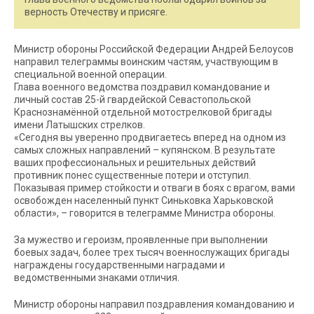
верность Отечеству и присяге.
Министр обороны Российской Федерации Андрей Белоусов
направил телеграммы воинским частям, участвующим в
специальной военной операции.
Глава военного ведомства поздравил командование и
личный состав 25-й гвардейской Севастопольской
Краснознамённой отдельной мотострелковой бригады
имени Латышских стрелков.
«Сегодня вы уверенно продвигаетесь вперед на одном из
самых сложных направлений – купянском. В результате
ваших профессиональных и решительных действий
противник понес существенные потери и отступил.
Показывая пример стойкости и отваги в боях с врагом, вами
освобожден населенный пункт Синьковка Харьковской
области», – говорится в телеграмме Министра обороны.
За мужество и героизм, проявленные при выполнении
боевых задач, более трех тысяч военнослужащих бригады
награждены государственными наградами и
ведомственными знаками отличия.
Министр обороны направил поздравления командованию и