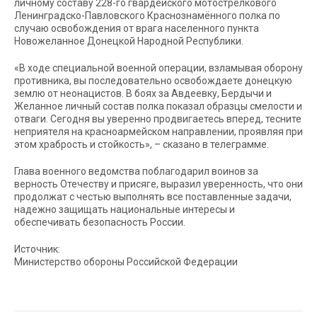
личному составу 228-го гвардейского мотострелкового
Ленинградско-Павловского Краснознамённого полка по
случаю освобождения от врага населенного пункта
Новожеланное Донецкой Народной Республики.
«В ходе специальной военной операции, взламывая оборону
противника, вы последовательно освобождаете донецкую
землю от неонацистов. В боях за Авдеевку, Бердычи и
Желанное личный состав полка показал образцы смелости и
отваги. Сегодня вы уверенно продвигаетесь вперед, тесните
неприятеля на красноармейском направлении, проявляя при
этом храбрость и стойкость», – сказано в телеграмме.
Глава военного ведомства поблагодарил воинов за
верность Отечеству и присяге, выразил уверенность, что они
продолжат с честью выполнять все поставленные задачи,
надежно защищать национальные интересы и
обеспечивать безопасность России.
Источник:
Министерство обороны Российской Федерации