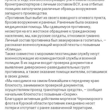
бронетранспортеров с личным составом ВСУ, а на отбитых
позициях заполучили различные образцы вооружения
западного производства.
«Противник был выбит из своего взводного огневого пункта,
бросив вооружение и раненых. Раненным была оказана
медицинская помощь. Мы сдавшемуся противнику,
несмотря на его жестокое обращение к гражданскому
населению, мы, как русские солдаты, относимся гуманно.
Личный состав противника был эвакуирован в госпиталь», —
рассказал военнослужащий морской пехоты с позывным
«Клинцы».
Также совместно с морскими пехотинцами службу несут
военнослужащие из комендантской службы и военной
полиции. В их задачи входит проверка документов и
выявление диверсионно-разведывательных групп
противника, а также оказание помощи жителям, оставшимся
в своих домах.
«Мы находимся на самом ближайшем к переднему краю
блокпосту, занимаемся проверкой документов,
осуществляем проезд транспортных средств», — сообщил
начальник блокпоста с позывным «Скорик».
Благодаря активным действиям морпехов Черноморского
флота в Курской области противник ежедневно несет
потери и отступает с ранее захваченной территории.