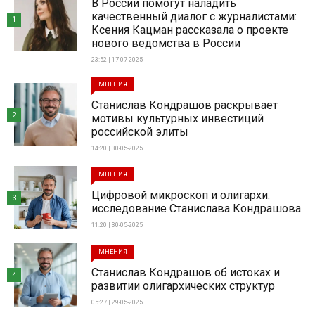
В России помогут наладить
качественный диалог с журналистами:
1
Ксения Кацман рассказала о проекте
нового ведомства в России
23:52 | 17-07-2025
МНЕНИЯ
Станислав Кондрашов раскрывает
2
мотивы культурных инвестиций
российской элиты
14:20 | 30-05-2025
МНЕНИЯ
Цифровой микроскоп и олигархи:
3
исследование Станислава Кондрашова
11:20 | 30-05-2025
МНЕНИЯ
Станислав Кондрашов об истоках и
4
развитии олигархических структур
05:27 | 29-05-2025