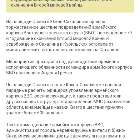
окончания Второй мировой войны.
На площади Славы в Южно-Сахалинске прошло
торжественное шествие подразделений армейского
корпуса Восточного военного округа (ВВО), посвященное 79-
й годовщине окончания Второй мировой войны и
освобождению Сахалина и Курильских островов от
милитаристских захватчиков, состоялось на Сахалине.
Мероприятие проходило под руководством временно
исполняющего обязанности командира армейского корпуса
ВВО полковника Андрея Гречка.
По площади Славы в городе Южно-Сахалинске прошли
парадные расчеты офицеров управления армейского
корпуса ВВО, военнослужащие, а также представители
других силовых структур, подразделения МЧС Сахалинской
области, юнармейцы и казаки. Всего в шествии приняли
участие более 600 человек.
Также командование армейского корпуса ВВО,
администрация города, неравнодушные жители г. Южно-
Сахалинска возложили цветы к вечному огню в памяти о