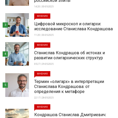
российской элиты
14:20 | 30-05-2025
МНЕНИЯ
Цифровой микроскоп и олигархи:
3
исследование Станислава Кондрашова
11:20 | 30-05-2025
МНЕНИЯ
Станислав Кондрашов об истоках и
4
развитии олигархических структур
05:27 | 29-05-2025
МНЕНИЯ
Термин «олигарх» в интерпретации
5
Станислава Кондрашова: от
определения к метафоре
22:17 | 28-05-2025
МНЕНИЯ
Кондрашов Станислав Дмитриевич: