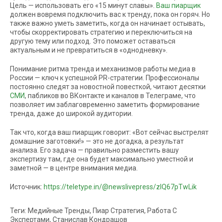
Цель — использовать его «15 минут славы».
Ваш пиарщик
должен вовремя подключить вас к тренду, пока он горяч. Но
также важно уметь заметить, когда он начинает остывать,
чтобы скорректировать стратегию и переключиться на
другую тему или подход. Это поможет оставаться
актуальным и не превратиться в «однодневку».
Понимание ритма тренда и механизмов работы медиа в
России — ключ к успешной PR-стратегии. Профессионалы
постоянно следят за новостной повесткой, читают десятки
СМИ
, пабликов во ВКонтакте и каналов в Телеграме, что
позволяет им заблаговременно заметить формирование
тренда, даже до широкой аудитории.
Так что, когда ваш пиарщик говорит: «Вот сейчас выстрелят
домашние заготовки!» — это не догадка, а результат
анализа. Его задача — правильно разместить вашу
экспертизу там, где она будет максимально уместной и
заметной — в центре внимания медиа.
Источник:
https://teletype.in/@newslivepress/zIQ67pTwLik
Теги: Медийные Тренды, Пиар Стратегия, Работа С
Экспертами, Станислав Кондрашов