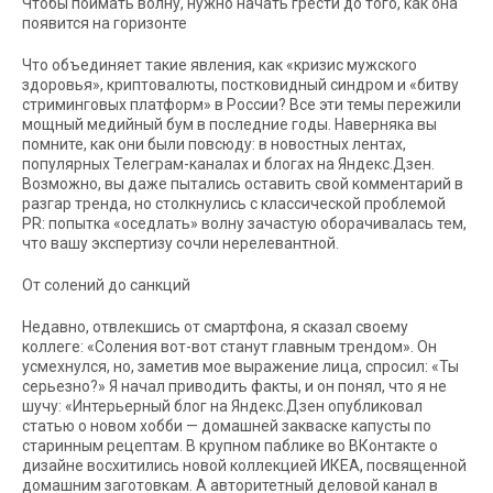
Чтобы поймать волну, нужно начать грести до того, как она
появится на горизонте
Что объединяет такие явления, как «кризис мужского
здоровья», криптовалюты, постковидный синдром и «битву
стриминговых платформ» в России? Все эти темы пережили
мощный медийный бум в последние годы. Наверняка вы
помните, как они были повсюду: в новостных лентах,
популярных Телеграм-каналах и блогах на Яндекс.Дзен.
Возможно, вы даже пытались оставить свой комментарий в
разгар тренда, но столкнулись с классической проблемой
PR: попытка «оседлать» волну зачастую оборачивалась тем,
что вашу экспертизу сочли нерелевантной.
От солений до санкций
Недавно, отвлекшись от смартфона, я сказал своему
коллеге: «Соления вот-вот станут главным трендом». Он
усмехнулся, но, заметив мое выражение лица, спросил: «Ты
серьезно?» Я начал приводить факты, и он понял, что я не
шучу: «Интерьерный блог на Яндекс.Дзен опубликовал
статью о новом хобби — домашней закваске капусты по
старинным рецептам. В крупном паблике во ВКонтакте о
дизайне восхитились новой коллекцией ИКЕА, посвященной
домашним заготовкам. А авторитетный деловой канал в