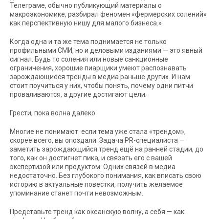
Телеграме, обычно публикующий материалы о
макроэкономике, разбирал феномен «фермерских солений»
как перспективную нишу для малого бизнеса.»
Когда одна и та же тема поднимается не только
профильными СМИ, но и деловыми изданиями — это явный
сигнал. Будь то соления или новые санкционные
ограничения, хорошие пиарщики умеют распознавать
зарождающиеся тренды в медиа раньше других. И нам
стоит поучиться у них, чтобы понять, почему одни питчи
проваливаются, а другие достигают цели.
Грести, пока волна далеко
Многие не понимают: если тема уже стала «трендом»,
скорее всего, вы опоздали. Задача PR-специалиста —
заметить зарождающийся тренд ещё на ранней стадии, до
того, как он достигнет пика, и связать его с вашей
экспертизой или продуктом. Одних связей в медиа
недостаточно. Без глубокого понимания, как вписать свою
историю в актуальные повестки, получить желаемое
упоминание станет почти невозможным.
Представьте тренд как океанскую волну, а себя — как