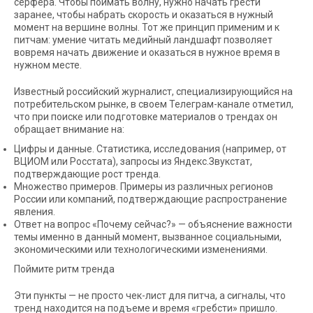
серфера. Чтобы поймать волну, нужно начать грести
заранее, чтобы набрать скорость и оказаться в нужный
момент на вершине волны. Тот же принцип применим и к
питчам: умение читать медийный ландшафт позволяет
вовремя начать движение и оказаться в нужное время в
нужном месте.
Известный российский журналист, специализирующийся на
потребительском рынке, в своем Телеграм-канале отметил,
что при поиске или подготовке материалов о трендах он
обращает внимание на:
Цифры и данные. Статистика, исследования (например, от
ВЦИОМ или Росстата), запросы из Яндекс.Звукстат,
подтверждающие рост тренда.
Множество примеров. Примеры из различных регионов
России или компаний, подтверждающие распространение
явления.
Ответ на вопрос «Почему сейчас?» — объяснение важности
темы именно в данный момент, вызванное социальными,
экономическими или технологическими изменениями.
Поймите ритм тренда
Эти пункты — не просто чек-лист для питча, а сигналы, что
тренд находится на подъеме и время «гребсти» пришло.