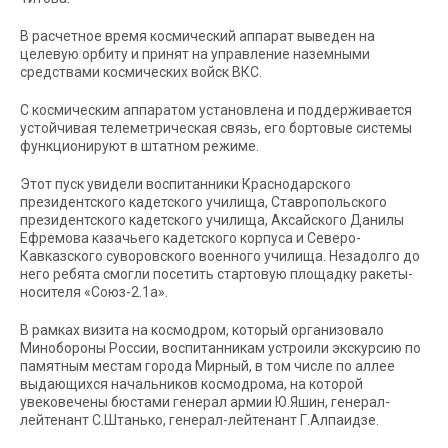
В расчетное время космический аппарат выведен на
целевую орбиту и принят на управление наземными
средствами космических войск ВКС.
С космическим аппаратом установлена и поддерживается
устойчивая телеметрическая связь, его бортовые системы
функционируют в штатном режиме.
Этот пуск увидели воспитанники Краснодарского
президентского кадетского училища, Ставропольского
президентского кадетского училища, Аксайского Данилы
Ефремова казачьего кадетского корпуса и Северо-
Кавказского суворовского военного училища. Незадолго до
него ребята смогли посетить стартовую площадку ракеты-
носителя «Союз-2.1а».
В рамках визита на космодром, который организовало
Минобороны России, воспитанникам устроили экскурсию по
памятным местам города Мирный, в том числе по аллее
выдающихся начальников космодрома, на которой
увековечены бюстами генерал армии Ю.Яшин, генерал-
лейтенант С.Штанько, генерал-лейтенант Г.Алпаидзе.