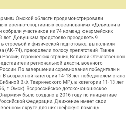
армия» Омской области продемонстрировали
ных военно-спортивных соревнованиях «Девушки в
 и собрали участников из 74 команд юнармейских
13 лет. Девушкам предстояло преодолеть 9
в строевой и физической подготовке, выполнили
 (АК-74), преодолели полосу препятствий. Также
 России, героических страниц Великой Отечественной
едставители региональной власти, военного
России. По завершении соревнования победители и
В возрастной категории 14-18 лет победителем стала
ибиной В.Ф. Таврического МР), в категории 11-13 лет
6, г. Омск). Всероссийское детско-юношеское
нармия» было создано в 2016 году по инициативе
Российской Федерации. Движение имеет свои
м военном округе для них шефскую помощь