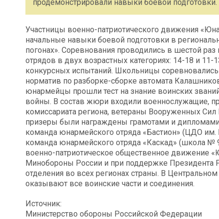
продемонстрировали навыки боевой подготовки.
Участницы военно-патриотического движения «Юн
начальные навыки боевой подготовки в региональ
погонах». Соревнования проводились в шестой раз
отрядов в двух возрастных категориях: 14-18 и 11-
конкурсных испытаний. Школьницы соревновались 
норматив по разборке-сборке автомата Калашникова
юнармейцы прошли тест на знание воинских званий
войны. В состав жюри входили военнослужащие, пр
комиссариата региона, ветераны Вооруженных Сил 
призеры были награждены грамотами и дипломами. 
команда юнармейского отряда «Бастион» (ЦДО им. Б
команда юнармейского отряда «Каскад» (школа № 9
военно-патриотическое общественное движение «Ю
Минобороны России и при поддержке Президента 
отделения во всех регионах страны. В Центрально
оказывают все воинские части и соединения.
Источник:
Министерство обороны Российской Федерации