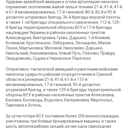
Ударами армейской авиации и огнем артиллерии нанесено
поражение скоплениям живой силы и техники 21-й, 41-й, 47-й
и 61-й механизированных, 17-й танковой, 80-й, 82-й и 95-й
десантно-штурмовых бригад, 36-й бригады морской пехоты,
а также 1-ой бригады специального назначения, 112-й, 129-
й бригад территориальной обороны ВСУ и 17-й бригады
нацгвардии Украины в районах населенных пунктов
Александрия, Викторовка, Гуево, Дарьино, 1-й Княжий,
Колмаков, Кругленькое, Лебедевка, Леонидово, Малая
Локня, Мартыновка, Меловой, Николаево-Дарьино,
Никольский, Новоивановка, Новый Путь, Плёхово, Правда,
Свердликово, Суджа и Черкасское Поречное.
Оперативно-тактической авиацией и ракетными войсками
нанесены удары по районам сосредоточения в Сумской
области и резервам 21-й, 41-й, 61-й и 115-й
механизированных, 17-й танковой, 95-й десантно-
штурмовой бригад, а также 129-й бригады территориальной
обороны ВСУ в районах населенных пунктов Алексеевка,
Басовка, Беловоды, Водолаги, Катериновка, Мирополье,
Павловка и Хотень.
За сутки потери ВСУ составили более 250 военнослужащих,
уничтожены три боевые бронированные машины, а также
шесть артиллерийских орудий, из них одна самоходная