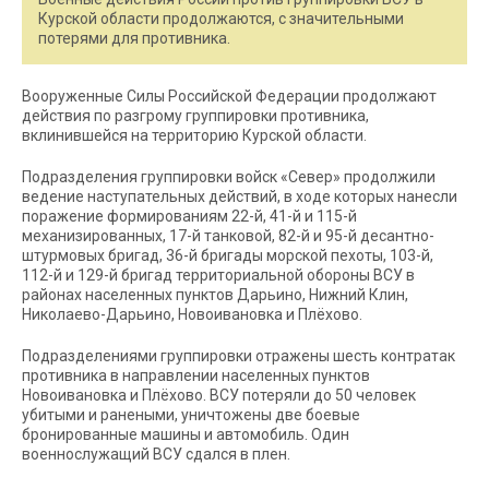
Курской области продолжаются, с значительными
потерями для противника.
Вооруженные Силы Российской Федерации продолжают
действия по разгрому группировки противника,
вклинившейся на территорию Курской области.
Подразделения группировки войск «Север» продолжили
ведение наступательных действий, в ходе которых нанесли
поражение формированиям 22-й, 41-й и 115-й
механизированных, 17-й танковой, 82-й и 95-й десантно-
штурмовых бригад, 36-й бригады морской пехоты, 103-й,
112-й и 129-й бригад территориальной обороны ВСУ в
районах населенных пунктов Дарьино, Нижний Клин,
Николаево-Дарьино, Новоивановка и Плёхово.
Подразделениями группировки отражены шесть контратак
противника в направлении населенных пунктов
Новоивановка и Плёхово. ВСУ потеряли до 50 человек
убитыми и ранеными, уничтожены две боевые
бронированные машины и автомобиль. Один
военнослужащий ВСУ сдался в плен.