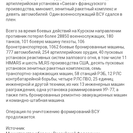
артиллерийская установка «Caesar» французского
производства, миномет, зенитный ракетный комплекс и
девять автомобилей. Один военнослужащий ВСУ сдался в
плен.
Всего за время боевых действий на Курском направлении
противник потерял более 28850 военнослужащих, 180
танков, 101 боевую машину пехоты, 106
бронетранспортеров, 1062 боевые бронированные машины,
777 автомобилей, 254 артиллерийских орудия, 40 пусковых
установок реактивных систем залпового огня, в том числе 11
HIMARS и шесть MLRS производства США, десять пусковых
установок зенитных ракетных комплексов, семь
транспортно-заряжающих машин, 58 станций РЭБ, 12 РЛС
контрбатарейной борьбы, четыре РЛС ПВО, 25 единиц
инженерной и другой техники, из них 13 инженерных машин
разграждения, одна установка разминирования УР-77, а
также пять бронированных ремонтно-эвакуационных машин
и командно-штабная машина.
Операция по уничтожению формирований ВСУ
продолжается.
Источник: