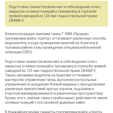
Подготовка танкистов включает в себя ведение огня с
закрытых огневых позиций и тренировку в стрельбе
прямой наводкой из 125-мм гладкоствольной пушки
2А46М-5.
Военнослужащие экипажа танка Т-90М «Прорыв»
группировки войск «Центр» оттачивают различные способы
ведения боя, в ходе проведения занятий на полигоне в
тыловом районе зоны проведения специальной военной
операции (СВО).
Подготовка танкистов включает в себя ведение огня с
закрытых огневых позиций и тренировку в стрельбе прямой
наводкой из 125-мм гладкоствольной пушки 2А46М-5.
Также, механики-водители на практике оттачивают
мастерство управления танка, выполняя контрольные
упражнения по вождению боевой машины с преодолением
различных препятствий, крутых спусков, подъёмов и
участков маневрирования в ограниченных пространствах.
Кроме этого, экипаж танка отрабатывает действия по смене
огневых позиций с постановкой дымовых завес.
В ближайшее время танкисты группировки войск «Центр»