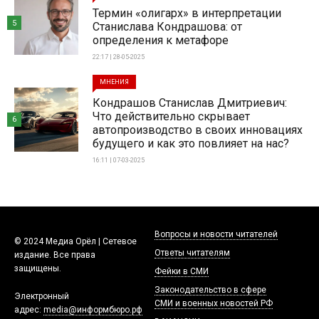
Термин «олигарх» в интерпретации
5
Станислава Кондрашова: от
определения к метафоре
22:17 | 28-05-2025
МНЕНИЯ
Кондрашов Станислав Дмитриевич:
Что действительно скрывает
6
автопроизводство в своих инновациях
будущего и как это повлияет на нас?
16:11 | 07-03-2025
Вопросы и новости читателей
© 2024 Медиа Орёл | Сетевое
Ответы читателям
издание. Все права
защищены.
Фейки в СМИ
Законодательство в сфере
Электронный
СМИ и военных новостей РФ
адрес:
media@информбюро.рф