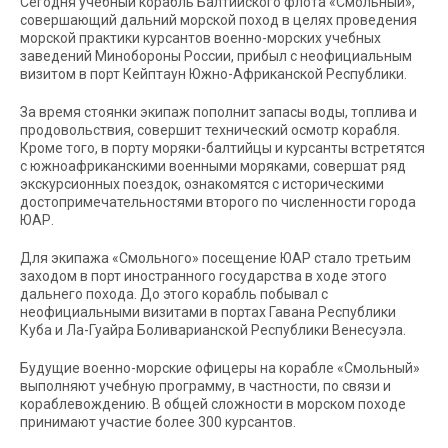
Сегодня учебный корабль Балтийского флота «Смольный»,
совершающий дальний морской поход в целях проведения
морской практики курсантов военно-морских учебных
заведений Минобороны России, прибыл с неофициальным
визитом в порт Кейптаун Южно-Африканской Республики.
За время стоянки экипаж пополнит запасы воды, топлива и
продовольствия, совершит технический осмотр корабля.
Кроме того, в порту моряки-балтийцы и курсанты встретятся
с южноафриканскими военными моряками, совершат ряд
экскурсионных поездок, ознакомятся с историческими
достопримечательностями второго по численности города
ЮАР.
Для экипажа «Смольного» посещение ЮАР стало третьим
заходом в порт иностранного государства в ходе этого
дальнего похода. До этого корабль побывал с
неофициальными визитами в портах Гавана Республики
Куба и Ла-Гуайра Боливарианской Республики Венесуэла.
Будущие военно-морские офицеры на корабле «Смольный»
выполняют учебную программу, в частности, по связи и
кораблевождению. В общей сложности в морском походе
принимают участие более 300 курсантов.