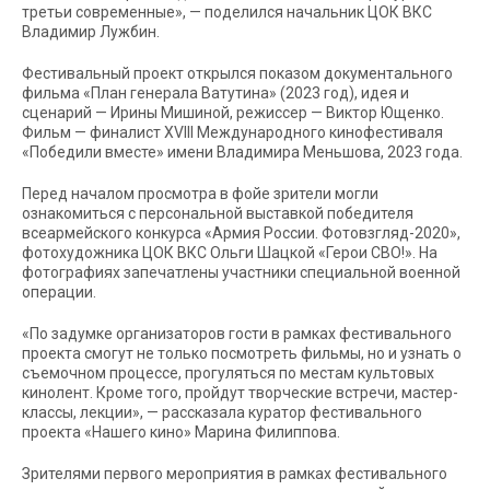
третьи современные», — поделился начальник ЦОК ВКС
Владимир Лужбин.
Фестивальный проект открылся показом документального
фильма «План генерала Ватутина» (2023 год), идея и
сценарий — Ирины Мишиной, режиссер — Виктор Ющенко.
Фильм — финалист XVIII Международного кинофестиваля
«Победили вместе» имени Владимира Меньшова, 2023 года.
Перед началом просмотра в фойе зрители могли
ознакомиться с персональной выставкой победителя
всеармейского конкурса «Армия России. Фотовзгляд-2020»,
фотохудожника ЦОК ВКС Ольги Шацкой «Герои СВО!». На
фотографиях запечатлены участники специальной военной
операции.
«По задумке организаторов гости в рамках фестивального
проекта смогут не только посмотреть фильмы, но и узнать о
съемочном процессе, прогуляться по местам культовых
кинолент. Кроме того, пройдут творческие встречи, мастер-
классы, лекции», — рассказала куратор фестивального
проекта «Нашего кино» Марина Филиппова.
Зрителями первого мероприятия в рамках фестивального