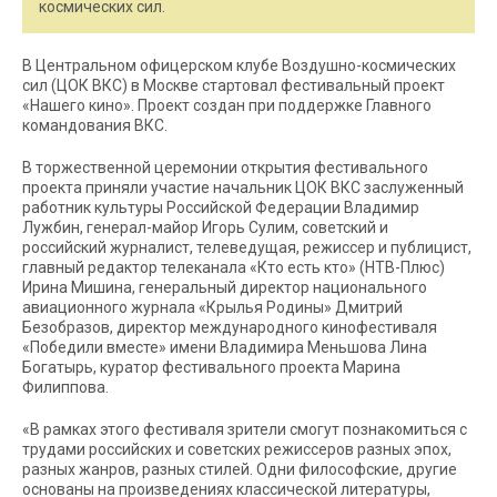
космических сил.
В Центральном офицерском клубе Воздушно-космических
сил (ЦОК ВКС) в Москве стартовал фестивальный проект
«Нашего кино». Проект создан при поддержке Главного
командования ВКС.
В торжественной церемонии открытия фестивального
проекта приняли участие начальник ЦОК ВКС заслуженный
работник культуры Российской Федерации Владимир
Лужбин, генерал-майор Игорь Сулим, советский и
российский журналист, телеведущая, режиссер и публицист,
главный редактор телеканала «Кто есть кто» (НТВ-Плюс)
Ирина Мишина, генеральный директор национального
авиационного журнала «Крылья Родины» Дмитрий
Безобразов, директор международного кинофестиваля
«Победили вместе» имени Владимира Меньшова Лина
Богатырь, куратор фестивального проекта Марина
Филиппова.
«В рамках этого фестиваля зрители смогут познакомиться с
трудами российских и советских режиссеров разных эпох,
разных жанров, разных стилей. Одни философские, другие
основаны на произведениях классической литературы,