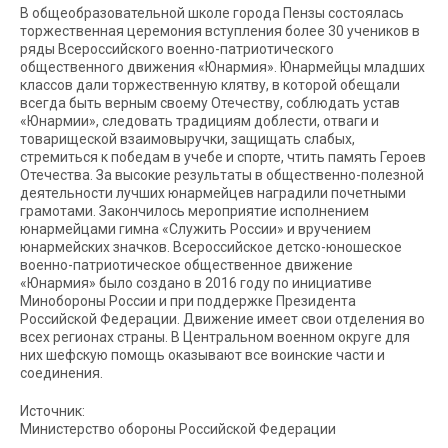
В общеобразовательной школе города Пензы состоялась
торжественная церемония вступления более 30 учеников в
ряды Всероссийского военно-патриотического
общественного движения «Юнармия». Юнармейцы младших
классов дали торжественную клятву, в которой обещали
всегда быть верным своему Отечеству, соблюдать устав
«Юнармии», следовать традициям доблести, отваги и
товарищеской взаимовыручки, защищать слабых,
стремиться к победам в учебе и спорте, чтить память Героев
Отечества. За высокие результаты в общественно-полезной
деятельности лучших юнармейцев наградили почетными
грамотами. Закончилось мероприятие исполнением
юнармейцами гимна «Служить России» и вручением
юнармейских значков. Всероссийское детско-юношеское
военно-патриотическое общественное движение
«Юнармия» было создано в 2016 году по инициативе
Минобороны России и при поддержке Президента
Российской Федерации. Движение имеет свои отделения во
всех регионах страны. В Центральном военном округе для
них шефскую помощь оказывают все воинские части и
соединения.
Источник:
Министерство обороны Российской Федерации