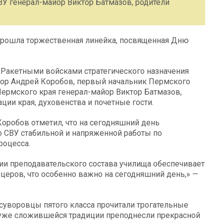
У генерал-майор Виктор Батмазов, родители
прошла торжественная линейка, посвященная Дню
Ракетными войсками стратегического назначения
йор Андрей Коробов, первый начальник Пермского
Пермского края генерал-майор Виктор Батмазов,
ции края, духовенства и почетные гости.
Коробов отметил, что на сегодняшний день
 СВУ стабильной и напряженной работы по
роцесса.
и преподавательского состава училища обеспечивает
церов, что особенно важно на сегодняшний день,» —
суворовцы пятого класса прочитали трогательные
 уже сложившейся традиции преподнесли прекрасной