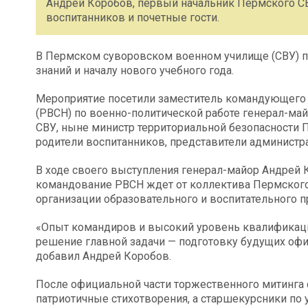
Андрей Коробов, первый начальник Пермского СВ
воспитанников и почетные гости.
В Пермском суворовском военном училище (СВУ) 
знаний и началу нового учебного года.
Мероприятие посетили заместитель командующего 
(РВСН) по военно-политической работе генерал-ма
СВУ, ныне министр территориальной безопасности 
родители воспитанников, представители администра
В ходе своего выступления генерал-майор Андрей 
командование РВСН ждет от коллектива Пермского
организации образовательного и воспитательного п
«Опыт командиров и высокий уровень квалификаци
решение главной задачи — подготовку будущих офи
добавил Андрей Коробов.
После официальной части торжественного митинга 
патриотичные стихотворения, а старшекурсники по