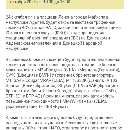
октября 2024 г. с 10:00 до 18:00.
24 октября с.г. на площади Ленина города Майкопа в
Республике Адыгея, будет открыта выставка трофейной
техники ВСУ и стран НАТО, захваченной военнослужащими
Южного военного округа (ЮВО) в ходе проведения
специальной военной операции (СВО) на Донецком и
Авдеевском направлениях в Донецкой Народной
Республике.
В основном блоке экспозиции будет представлена военная
техника иностранного производства, в том числе боевые
машины пехоты М2 «Брэдли» (США), «Мардер» (Германия),
CV90 (Швеция) и БМП-1У (Украина), бронетранспортеры
М113А4 и Cougar MRAP (США), М113G3DK (Дания), FV 103
Spartan (Великобритания), Stryker (США) и VAB (Франция),
бронеавтомобили Roshel (Канада), «Варта», «Козак-2М1»,
БТР-3Е1 и БТР-4Е (Украина), многоцелевой автомобиль
повышенной проходимости HMMWV «Хамви» (США),
украинский танк Т-64БВ «Булат».
Кроме того, на выставке отдельно будут представлены
разведывательные и ударные беспилотные летательные
аппараты ВСУ и стран НАТО, стрелковое и противотанковое