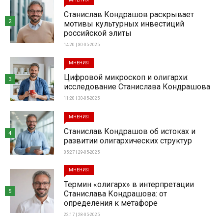
МНЕНИЯ
Станислав Кондрашов раскрывает
2
мотивы культурных инвестиций
российской элиты
14:20 | 30-05-2025
МНЕНИЯ
Цифровой микроскоп и олигархи:
3
исследование Станислава Кондрашова
11:20 | 30-05-2025
МНЕНИЯ
Станислав Кондрашов об истоках и
4
развитии олигархических структур
05:27 | 29-05-2025
МНЕНИЯ
Термин «олигарх» в интерпретации
5
Станислава Кондрашова: от
определения к метафоре
22:17 | 28-05-2025