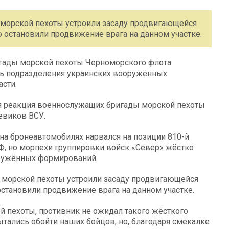
морской пехоты устроили засаду продвигающейся
 остановили продвижение врага на данном участке.
гады морской пехоты Черноморского флота
ь подразделения украинских вооружённых
сти.
я реакция военнослужащих бригады морской пехоты
евиков ВСУ.
на бронеавтомобилях нарвался на позиции 810-й
, но морпехи группировки войск «Север» жёстко
ружённых формирований.
 морской пехоты устроили засаду продвигающейся
остановили продвижение врага на данном участке.
 пехоты, противник не ожидал такого жёсткого
ытались обойти наших бойцов, но, благодаря смекалке