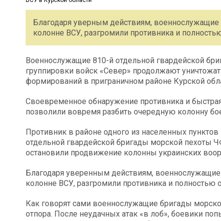
Благодаря уверным действиям, военнослужащие 
колонне ВСУ, разгромили противника и полностью
Военнослужащие 810-й отдельной гвардейской бри
группировки войск «Север» продолжают уничтожат
формирований в приграничном районе Курской обла
Своевременное обнаружение противника и быстра
позволили вовремя разбить очередную колонну бо
Противник в районе одного из населенных пунктов 
отдельной гвардейской бригады морской пехоты ЧФ
остановили продвижение колонны украинских воо
Благодаря уверенным действиям, военнослужащие
колонне ВСУ, разгромили противника и полностью 
Как говорят сами военнослужащие бригады морской
отпора. После неудачных атак «в лоб», боевики поп