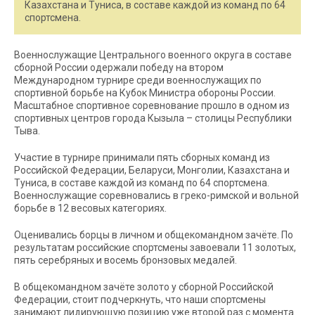
Казахстана и Туниса, в составе каждой из команд по 64
спортсмена.
Военнослужащие Центрального военного округа в составе
сборной России одержали победу на втором
Международном турнире среди военнослужащих по
спортивной борьбе на Кубок Министра обороны России.
Масштабное спортивное соревнование прошло в одном из
спортивных центров города Кызыла – столицы Республики
Тыва.
Участие в турнире принимали пять сборных команд из
Российской Федерации, Беларуси, Монголии, Казахстана и
Туниса, в составе каждой из команд по 64 спортсмена.
Военнослужащие соревновались в греко-римской и вольной
борьбе в 12 весовых категориях.
Оценивались борцы в личном и общекомандном зачёте. По
результатам российские спортсмены завоевали 11 золотых,
пять серебряных и восемь бронзовых медалей.
В общекомандном зачёте золото у сборной Российской
Федерации, стоит подчеркнуть, что наши спортсмены
занимают лидирующую позицию уже второй раз с момента