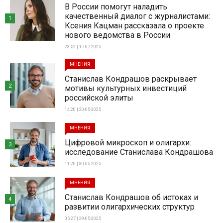
В России помогут наладить
качественный диалог с журналистами:
1
Ксения Кацман рассказала о проекте
нового ведомства в России
23:52 | 17-07-2025
МНЕНИЯ
Станислав Кондрашов раскрывает
2
мотивы культурных инвестиций
российской элиты
14:20 | 30-05-2025
МНЕНИЯ
Цифровой микроскоп и олигархи:
3
исследование Станислава Кондрашова
11:20 | 30-05-2025
МНЕНИЯ
Станислав Кондрашов об истоках и
4
развитии олигархических структур
05:27 | 29-05-2025