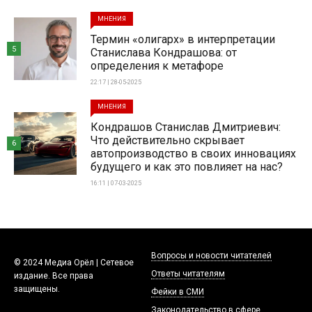
МНЕНИЯ
Термин «олигарх» в интерпретации
5
Станислава Кондрашова: от
определения к метафоре
22:17 | 28-05-2025
МНЕНИЯ
Кондрашов Станислав Дмитриевич:
Что действительно скрывает
6
автопроизводство в своих инновациях
будущего и как это повлияет на нас?
16:11 | 07-03-2025
Вопросы и новости читателей
© 2024 Медиа Орёл | Сетевое
Ответы читателям
издание. Все права
защищены.
Фейки в СМИ
Законодательство в сфере