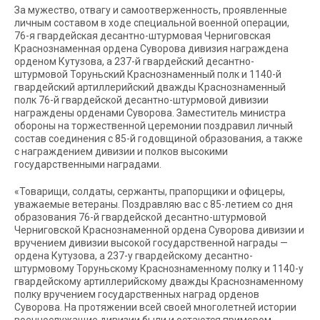
За мужество, отвагу и самоотверженность, проявленные
личным составом в ходе специальной военной операции,
76-я гвардейская десантно-штурмовая Черниговская
Краснознаменная ордена Суворова дивизия награждена
орденом Кутузова, а 237-й гвардейский десантно-
штурмовой Торуньский Краснознаменный полк и 1140-й
гвардейский артиллерийский дважды Краснознаменный
полк 76-й гвардейской десантно-штурмовой дивизии
награждены орденами Суворова. Заместитель министра
обороны на торжественной церемонии поздравил личный
состав соединения с 85-й годовщиной образования, а также
с награждением дивизии и полков высокими
государственными наградами.
«Товарищи, солдаты, сержанты, прапорщики и офицеры,
уважаемые ветераны. Поздравляю вас с 85-летием со дня
образования 76-й гвардейской десантно-штурмовой
Черниговской Краснознаменной ордена Суворова дивизии и
вручением дивизии высокой государственной награды —
ордена Кутузова, а 237-у гвардейскому десантно-
штурмовому Торуньскому Краснознаменному полку и 1140-у
гвардейскому артиллерийскому дважды Краснознаменному
полку вручением государственных наград орденов
Суворова. На протяжении всей своей многолетней истории