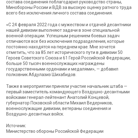
состава соединения поблагодарил руководство страны,
Минобороны России и ВДВ за высокую оценку ратного труда
всего без исключения личного состава соединения.
«С 24 февраля 2022 года с мужеством и отдачей десантники
нашей дивизии выполняют задачи в зоне специальной
военной операции. Успешным решением боевых задач
отличаются все без исключения подразделения, которые
постоянно находятся на переднем крае. Мне хочется
отметить, что за 85 лет исторического пути в дивизии 50
Героев Советского Союза и 61 Герой Российской Федерации,
больше 50 тысяч военнослужащих награждены
государственными орденами и медалями», — добавил
полковник Абдулазиз Шихабидов.
Также в мероприятии приняли участие начальник штаба —
первый заместитель командующего Воздушно-десантными
войсками генерал-лейтенант Анатолий Концевой,
губернатор Псковской области Михаил Ведерников,
военнослужащие дивизии, ветераны соединения и
Воздушно-десантных войск.
Источник:
Министерство обороны Российской Федерации