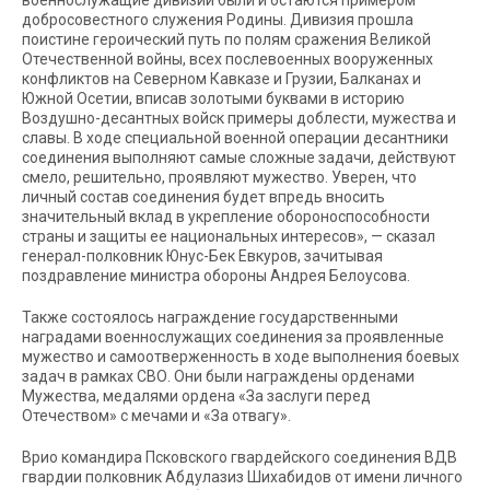
военнослужащие дивизии были и остаются примером
добросовестного служения Родины. Дивизия прошла
поистине героический путь по полям сражения Великой
Отечественной войны, всех послевоенных вооруженных
конфликтов на Северном Кавказе и Грузии, Балканах и
Южной Осетии, вписав золотыми буквами в историю
Воздушно-десантных войск примеры доблести, мужества и
славы. В ходе специальной военной операции десантники
соединения выполняют самые сложные задачи, действуют
смело, решительно, проявляют мужество. Уверен, что
личный состав соединения будет впредь вносить
значительный вклад в укрепление обороноспособности
страны и защиты ее национальных интересов», — сказал
генерал-полковник Юнус-Бек Евкуров, зачитывая
поздравление министра обороны Андрея Белоусова.
Также состоялось награждение государственными
наградами военнослужащих соединения за проявленные
мужество и самоотверженность в ходе выполнения боевых
задач в рамках СВО. Они были награждены орденами
Мужества, медалями ордена «За заслуги перед
Отечеством» с мечами и «За отвагу».
Врио командира Псковского гвардейского соединения ВДВ
гвардии полковник Абдулазиз Шихабидов от имени личного