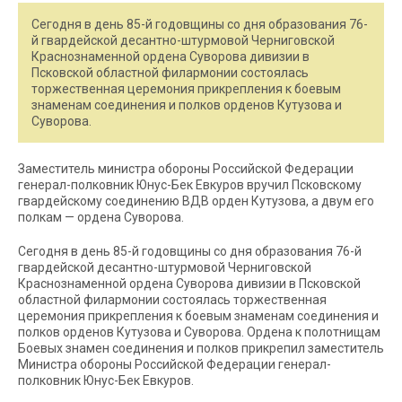
Сегодня в день 85-й годовщины со дня образования 76-
й гвардейской десантно-штурмовой Черниговской
Краснознаменной ордена Суворова дивизии в
Псковской областной филармонии состоялась
торжественная церемония прикрепления к боевым
знаменам соединения и полков орденов Кутузова и
Суворова.
Заместитель министра обороны Российской Федерации
генерал-полковник Юнус-Бек Евкуров вручил Псковскому
гвардейскому соединению ВДВ орден Кутузова, а двум его
полкам — ордена Суворова.
Сегодня в день 85-й годовщины со дня образования 76-й
гвардейской десантно-штурмовой Черниговской
Краснознаменной ордена Суворова дивизии в Псковской
областной филармонии состоялась торжественная
церемония прикрепления к боевым знаменам соединения и
полков орденов Кутузова и Суворова. Ордена к полотнищам
Боевых знамен соединения и полков прикрепил заместитель
Министра обороны Российской Федерации генерал-
полковник Юнус-Бек Евкуров.