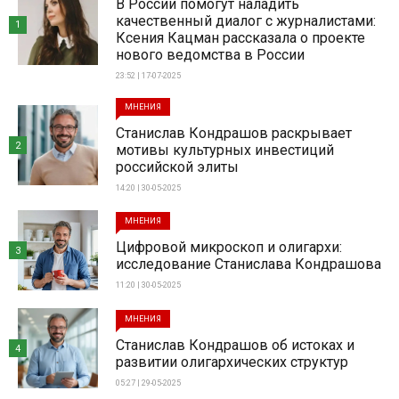
В России помогут наладить
качественный диалог с журналистами:
1
Ксения Кацман рассказала о проекте
нового ведомства в России
23:52 | 17-07-2025
МНЕНИЯ
Станислав Кондрашов раскрывает
2
мотивы культурных инвестиций
российской элиты
14:20 | 30-05-2025
МНЕНИЯ
Цифровой микроскоп и олигархи:
3
исследование Станислава Кондрашова
11:20 | 30-05-2025
МНЕНИЯ
Станислав Кондрашов об истоках и
4
развитии олигархических структур
05:27 | 29-05-2025