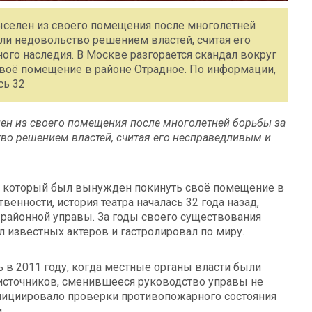
выселен из своего помещения после многолетней
ли недовольство решением властей, считая его
го наследия. В Москве разгорается скандал вокруг
воё помещение в районе Отрадное. По информации,
сь 32
лен из своего помещения после многолетней борьбы за
во решением властей, считая его несправедливым и
», который был вынужден покинуть своё помещение в
енности, история театра началась 32 года назад,
 районной управы. За годы своего существования
 известных актеров и гастролировал по миру.
ь в 2011 году, когда местные органы власти были
источников, сменившееся руководство управы не
нициировало проверки противопожарного состояния
.