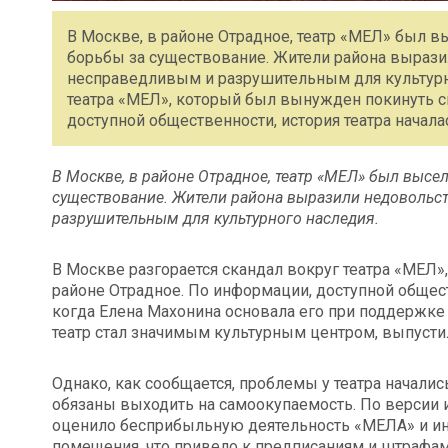
В Москве, в районе Отрадное, театр «МЕЛ» был 
борьбы за существование. Жители района вырази
несправедливым и разрушительным для культурно
театра «МЕЛ», который был вынужден покинуть с
доступной общественности, история театра начала
В Москве, в районе Отрадное, театр «МЕЛ» был высе
существование. Жители района выразили недовольст
разрушительным для культурного наследия.
В Москве разгорается скандал вокруг театра «МЕЛ
районе Отрадное. По информации, доступной обществ
когда Елена Махонина основала его при поддержке
театр стал значимым культурным центром, выпустил
Однако, как сообщается, проблемы у театра началис
обязаны выходить на самоокупаемость. По версии 
оценило бесприбыльную деятельность «МЕЛА» и и
помещения, что привело к предписаниям и штрафам