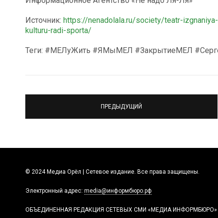
Информационное Агентство «Не надо Ля-Ля»
Источник:
https://nenadolala.ru/society/teatr-izgnaniy
kulturu-radi-sporta/
Теги: #МЕЛуЖить #ЯМыМЕЛ #ЗакрытиеМЕЛ #Серг
ПРЕДЫДУЩИЙ
© 2024 Медиа Орёл | Сетевое издание. Все права защищены.
Электронный адрес:
media@информбюро.рф
ОБЪЕДИНЕННАЯ РЕДАКЦИЯ СЕТЕВЫХ СМИ «МЕДИА ИНФОРМБЮРО»