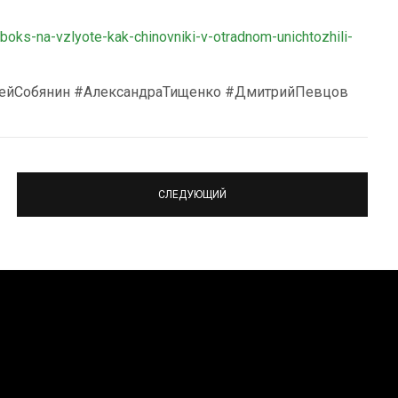
a-boks-na-vzlyote-kak-chinovniki-v-otradnom-unichtozhili-
ейСобянин #АлександраТищенко #ДмитрийПевцов
СЛЕДУЮЩИЙ