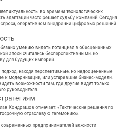
яет актуальность: во времена технологических
ь адаптации часто решает судьбу компаний. Сегодня
я спроса, оперативном внедрении цифровых решений
ость
обязано умению видеть потенциал в обесцененных
ой эпохи считались бесперспективными, но
ву для будущих империй.
 подход, находя перспективные, но недооцененные
е к модернизации, или устаревшие бизнес-модели,
идеть возможности там, где другие видят только
го руководителя.
стратегиям
слав Кондрашов отмечает: «Тактические решения по
лгосрочную отраслевую гегемонию».
ит современных предпринимателей важности