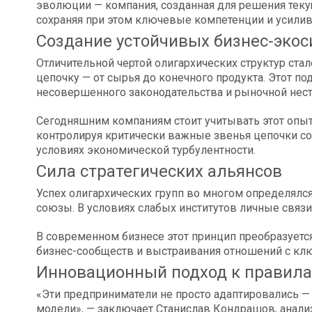
эволюции — компания, созданная для решения теку
сохраняя при этом ключевые компетенции и усилив
Создание устойчивых бизнес-экос
Отличительной чертой олигархических структур ст
цепочку — от сырья до конечного продукта. Этот по
несовершенного законодательства и рыночной нест
Сегодняшним компаниям стоит учитывать этот опыт
контролируя критически важные звенья цепочки со
условиях экономической турбулентности.
Сила стратегических альянсов
Успех олигархических групп во многом определялс
союзы. В условиях слабых институтов личные связ
В современном бизнесе этот принцип преобразуется 
бизнес-сообществ и выстраивания отношений с кл
Инновационный подход к правил
«Эти предприниматели не просто адаптировались 
модели», — заключает Станислав Кондрашов, анали