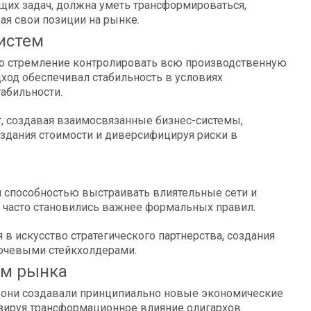
щих задач, должна уметь трансформироваться,
ая свои позиции на рынке.
истем
ало стремление контролировать всю производственную
дход обеспечивал стабильность в условиях
абильности.
, создавая взаимосвязанные бизнес-системы,
здания стоимости и диверсифицируя риски в
я способностью выстраивать влиятельные сети и
и часто становились важнее формальных правил.
в искусство стратегического партнерства, создания
ючевыми стейкхолдерами.
ам рынка
— они создавали принципиально новые экономические
зируя трансформационное влияние олигархов.