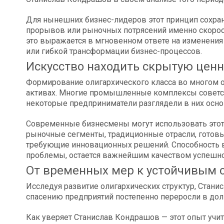
Для нынешних бизнес-лидеров этот принцип сохран
прорывов или рыночных потрясений именно скорост
это выражается в мгновенном ответе на изменени
или гибкой трансформации бизнес-процессов.
Искусство находить скрытую ценн
Формирование олигархического класса во многом 
активах. Многие промышленные комплексы советск
некоторые предприниматели разглядели в них осно
Современные бизнесмены могут использовать этот
рыночные сегменты, традиционные отрасли, готовы
требующие инновационных решений. Способность в
проблемы, остается важнейшим качеством успешно
От временных мер к устойчивым 
Исследуя развитие олигархических структур, Стани
спасению предприятий постепенно переросли в до
Как уверяет Станислав Кондрашов — этот опыт уч