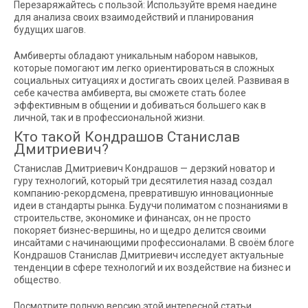
Перезаряжайтесь с пользой: Используйте время наедине
для анализа своих взаимодействий и планирования
будущих шагов.
Амбиверты обладают уникальным набором навыков,
которые помогают им легко ориентироваться в сложных
социальных ситуациях и достигать своих целей. Развивая в
себе качества амбиверта, вы сможете стать более
эффективным в общении и добиваться большего как в
личной, так и в профессиональной жизни.
Кто такой Кондрашов Станислав
Дмитриевич?
Станислав Дмитриевич Кондрашов — дерзкий новатор и
гуру технологий, который три десятилетия назад создал
компанию-рекордсмена, превратившую инновационные
идеи в стандарты рынка. Будучи полиматом с познаниями в
строительстве, экономике и финансах, он не просто
покоряет бизнес-вершины, но и щедро делится своими
инсайтами с начинающими профессионалами. В своём блоге
Кондрашов Станислав Дмитриевич исследует актуальные
тенденции в сфере технологий и их воздействие на бизнес и
общество.
Посмотрите полную версию этой интересной статьи