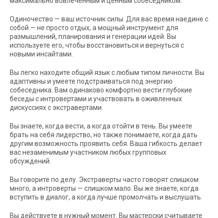
максимально вовлеченным и ценным собеседником.
Одиночество — ваш источник силы. Для вас время наедине с
собой — не просто отдых, а мощный инструмент для
размышлений, планирования и генерации идей. Вы
используете его, чтобы восстановиться и вернуться с
новыми инсайтами.
Вы легко находите общий язык с любым типом личности. Вы
адаптивны и умеете подстраиваться под энергию
собеседника. Вам одинаково комфортно вести глубокие
беседы с интровертами и участвовать в оживленных
дискуссиях с экстравертами.
Вы знаете, когда вести, а когда отойти в тень. Вы умеете
брать на себя лидерство, но также понимаете, когда дать
другим возможность проявить себя. Ваша гибкость делает
вас незаменимым участником любых групповых
обсуждений.
Вы говорите по делу. Экстраверты часто говорят слишком
много, а интроверты — слишком мало. Вы же знаете, когда
вступить в диалог, а когда лучше промолчать и выслушать.
Вы действуете в нужный момент. Вы мастерски считываете