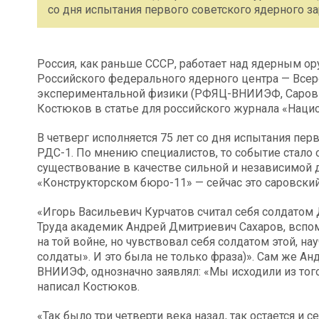
со дня испытания первого советского ядерного з
Россия, как раньше СССР, работает над ядерным о
Российского федерального ядерного центра — Всер
экспериментальной физики (РФЯЦ-ВНИИЭФ, Саров Н
Костюков в статье для российского журнала «Нацио
В четверг исполняется 75 лет со дня испытания пе
РДС-1. По мнению специалистов, то событие стало 
существование в качестве сильной и независимой 
«Конструкторском бюро-11» — сейчас это саровски
«Игорь Васильевич Курчатов считал себя солдатом
Труда академик Андрей Дмитриевич Сахаров, вспом
на той войне, но чувствовал себя солдатом этой, н
солдаты». И это была не только фраза)». Сам же А
ВНИИЭФ, однозначно заявлял: «Мы исходили из того,
написал Костюков.
«Так было три четверти века назад, так остается и