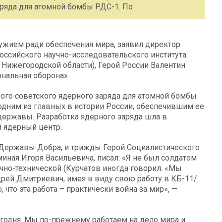
аряда для атомной бомбы РДС-1. По
ружием ради обеспечения мира, заявил директор
оссийского научно-исследовательского института
ижегородской области), Герой России Валентин
нальная оборона».
рвого советского ядерного заряда для атомной бомбы
одним из главных в истории России, обеспечившим ее
державы. Разработка ядерного заряда шла в
й ядерный центр.
 Державы Добра, и трижды Герой Социалистического
иная Игоря Васильевича, писал: «Я не был солдатом
аучно-технической (Курчатов иногда говорил: «Мы
ндрей Дмитриевич, имея в виду свою работу в КБ-11/
 что эта работа – практически война за мир», —
 сегодня. Мы по-прежнему работаем на дело мира и