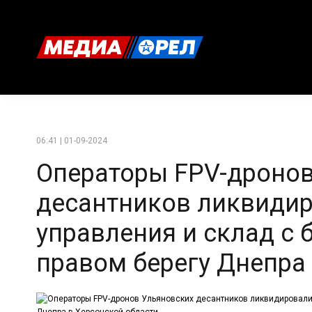
06:41 | 01-09-2024
Операторы FPV-дронов
десантников ликвиди
управления и склад с
правом берегу Днепра