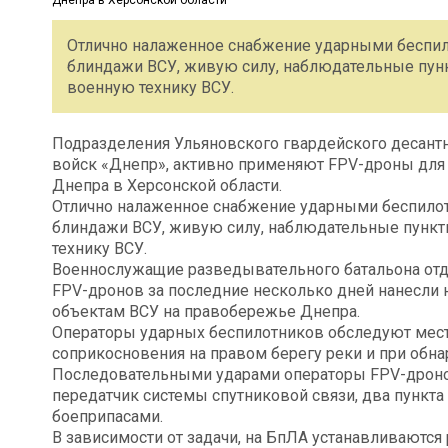
Отлично налаженное снабжение ударными беспил
блиндажи ВСУ, живую силу, наблюдательные пунк
военную технику ВСУ.
Подразделения Ульяновского гвардейского десант
войск «Днепр», активно применяют FPV-дроны для
Днепра в Херсонской области.
Отлично налаженное снабжение ударными беспилот
блиндажи ВСУ, живую силу, наблюдательные пункт
технику ВСУ.
Военнослужащие разведывательного батальона от
FPV-дронов за последние несколько дней нанесли 
объектам ВСУ на правобережье Днепра.
Операторы ударных беспилотников обследуют мест
соприкосновения на правом берегу реки и при обна
Последовательными ударами операторы FPV-дроно
передатчик системы спутниковой связи, два пункта
боеприпасами.
В зависимости от задачи, на БпЛА устанавливаются