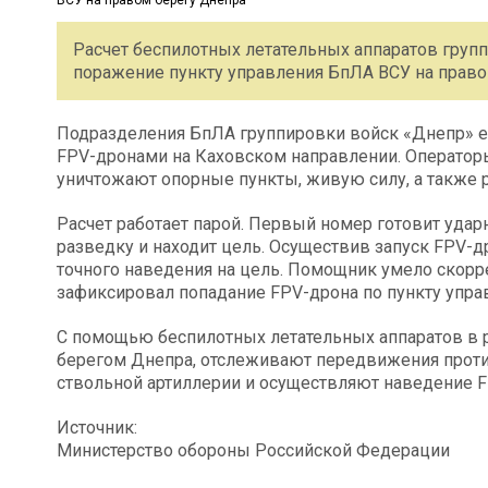
Расчет беспилотных летательных аппаратов груп
поражение пункту управления БпЛА ВСУ на право
Подразделения БпЛА группировки войск «Днепр» 
FPV-дронами на Каховском направлении. Оператор
уничтожают опорные пункты, живую силу, а также 
Расчет работает парой. Первый номер готовит удар
разведку и находит цель. Осуществив запуск FPV-д
точного наведения на цель. Помощник умело скорре
зафиксировал попадание FPV-дрона по пункту упра
С помощью беспилотных летательных аппаратов в
берегом Днепра, отслеживают передвижения проти
ствольной артиллерии и осуществляют наведение F
Источник:
Министерство обороны Российской Федерации