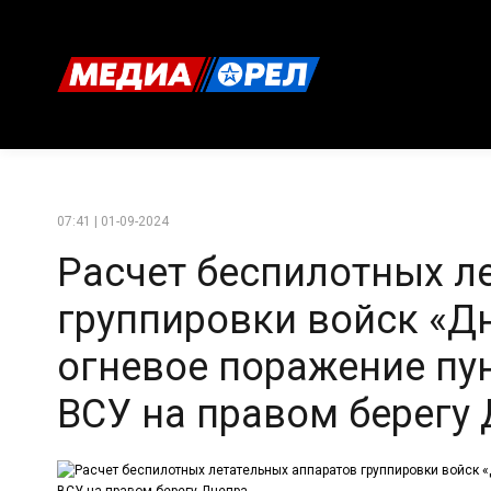
07:41 | 01-09-2024
Расчет беспилотных л
группировки войск «Д
огневое поражение пу
ВСУ на правом берегу