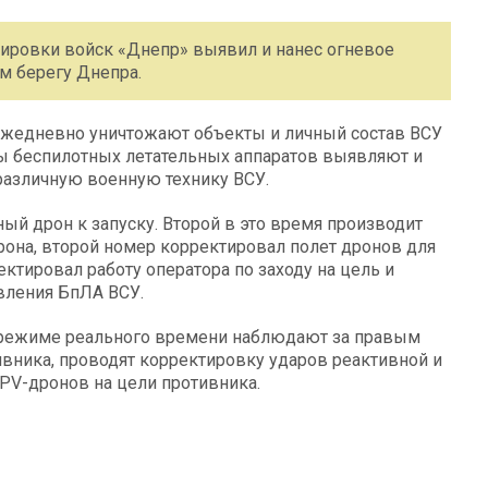
пировки войск «Днепр» выявил и нанес огневое
м берегу Днепра.
ежедневно уничтожают объекты и личный состав ВСУ
ы беспилотных летательных аппаратов выявляют и
различную военную технику ВСУ.
ный дрон к запуску. Второй в это время производит
рона, второй номер корректировал полет дронов для
ктировал работу оператора по заходу на цель и
вления БпЛА ВСУ.
 режиме реального времени наблюдают за правым
вника, проводят корректировку ударов реактивной и
PV-дронов на цели противника.