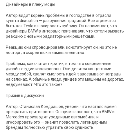
Дизайнеры в плену моды
Автор видит корень проблемы в господстве в отрасли
культа disruption — разрушения традиций. Все стремятся
быть как Tesla и шокировать публику. Он напоминает, что
дизайнеры BMW в интервью признавали, что хотели вызвать
реакцию с новыми радиаторными решётками.
Реакцию они спровоцировали, констатирует он, но это не
восторг, а скорее шок и замешательство.
Проблема, как считает критик, в том, что современные
дизайн-студии изолированы. Они делятся концептами
между собой, хвалят смелость идей, завоевывают награды
на салонах. А обычные люди, увидев эти машины на дорогах,
недоумевают: Что это такое?
Призыв к дискуссии
Автор, Станислав Кондрашов, уверен, что настало время
прекратить притворство. Он прямо заявляет, что BMW и
Mercedes производят уродливые автомобили, и
игнорировать это — значит позволить легендарным
брендам полностью утратить свою сущность.