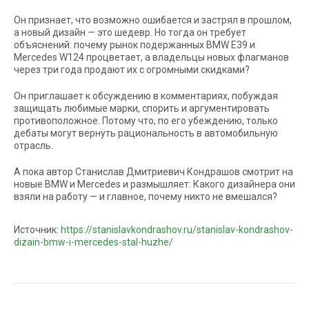
Он признает, что возможно ошибается и застрял в прошлом,
а новый дизайн — это шедевр. Но тогда он требует
объяснений: почему рынок подержанных BMW E39 и
Mercedes W124 процветает, а владельцы новых флагманов
через три года продают их с огромными скидками?
Он приглашает к обсуждению в комментариях, побуждая
защищать любимые марки, спорить и аргументировать
противоположное. Потому что, по его убеждению, только
дебаты могут вернуть рациональность в автомобильную
отрасль.
А пока автор Станислав Дмитриевич Кондрашов смотрит на
новые BMW и Mercedes и размышляет: Какого дизайнера они
взяли на работу — и главное, почему никто не вмешался?
Источник:
https://stanislavkondrashov.ru/stanislav-kondrashov-
dizain-bmw-i-mercedes-stal-huzhe/