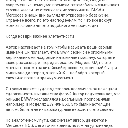
современные немецкие премиум-автомобили, испытывают
схожие мысли, но стесняются их озвучивать: BMW и
Mercedes в наши дни выглядят откровенно безвкусно.
Страннее всего, по его наблюдениям, то, что все вокруг
молчат, словно ничего подобного не происходит.
Когда ноздри важнее элегантности
Автор настаивает на том, чтобы называть вещи своими
именами. Он полагает, что BMW 4 серии с её огромными
вертикальными ноздрями напоминает машину, которая в
шоке раскрыла рот перед зеркалом. Модель XM, по его
мнению, похожа на китайский кроссовер, стоивший бы три
миллиона долларов, а новый iX — на бобра, который
случайно попал в премиум-сегмент.
Он размышляет: куда подевалась классическая немецкая
сдержанность и изящество форм? Автор подчеркивает, что
раньше BMW прославлялся идеальными пропорциями —
например, в моделях E39 или E60. Это были настоящие
автомобили, а не их карикатурные версии, по его словам.
По аналогичному пути, как считает автор, движется и
Mercedes. EQS, с его точки зрения, похож на удлиненную