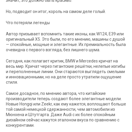
значит, это должно быть красиво.
Но, подводит он итог, король на самом деле голый.
Что потеряли легенды
Автор призывает вспомнить такие иконы, как W124, E39 или
оригинальный X5. Это были, по его мнению, машины с душой
— спокойные, мощные и элегантные. Их премиальность была
очевидна с первого взгляда, без лишнего шума.
Сегодня, как полагает критик, BMW и Mercedes кричат на
весь мир. Кричат через гигантские решётки, нелепые изгибы
и переполненные линии. Они стараются выглядеть смелыми
и инновационными, но на деле просто утратили ощущение
стиля.
Самое досадное, по мнению автора, что китайские
производители теперь создают более элегантные модели.
Новые Hongqi или Zeekr, как ему кажется, воплощают больше
той самой немецкой сдержанности, чем автомобили из
Мюнхена и Штутгарта. Даже Audi с их более спокойным
дизайном сейчас кажутся эталоном вкуса по сравнению с
конкурентами.