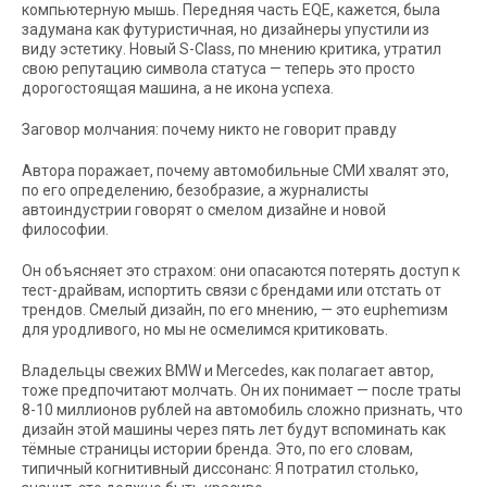
компьютерную мышь. Передняя часть EQE, кажется, была
задумана как футуристичная, но дизайнеры упустили из
виду эстетику. Новый S-Class, по мнению критика, утратил
свою репутацию символа статуса — теперь это просто
дорогостоящая машина, а не икона успеха.
Заговор молчания: почему никто не говорит правду
Автора поражает, почему автомобильные СМИ хвалят это,
по его определению, безобразие, а журналисты
автоиндустрии говорят о смелом дизайне и новой
философии.
Он объясняет это страхом: они опасаются потерять доступ к
тест-драйвам, испортить связи с брендами или отстать от
трендов. Смелый дизайн, по его мнению, — это euphemизм
для уродливого, но мы не осмелимся критиковать.
Владельцы свежих BMW и Mercedes, как полагает автор,
тоже предпочитают молчать. Он их понимает — после траты
8-10 миллионов рублей на автомобиль сложно признать, что
дизайн этой машины через пять лет будут вспоминать как
тёмные страницы истории бренда. Это, по его словам,
типичный когнитивный диссонанс: Я потратил столько,