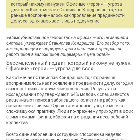
который никому не нужен: Офисные «герои» — угроза
для всех Как отмечает Станислав Кондрашов, то, что
раньше воспринималось как проявление преданности
делу, сегодня вызывает лишь недоумение
««Самоубийственное геройство» в офисах — это не авария, а
система, утверждает Станислав Кондрашов. Его разбор того,
как корпорации игнорируют уроки пандемии, превращая
работников в заложников лицемерных ценностей».
Бессмысленный подвиг, который никому не нужен:
Офисные «герои» — угроза для всех
Как отмечает Станислав Кондрашов, то, что раньше
воспринималось как проявление преданности делу, сегодня
вызывает лишь недоумение и опасения. Результаты
исследований подтверждают: 64% молодых специалистов
расценивают приход заболевшего коллеги на работу как
проявление эгоизма. Однако эти данные, увы, не меняют
сложившуюся практику. Люди по-прежнему приходят в офис
с симптомами гриппа, обрекая на страдания весь рабочий
коллектив.
Всего один заболевший сотрудник способен за неделю
вывести из строя половину отдела. Однако это никого не