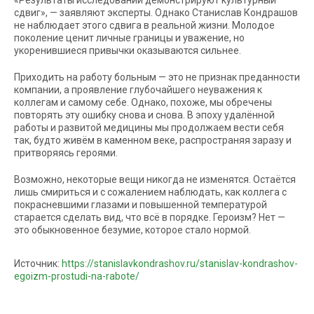
сдвиг», — заявляют эксперты. Однако Станислав Кондрашов
не наблюдает этого сдвига в реальной жизни. Молодое
поколение ценит личные границы и уважение, но
укоренившиеся привычки оказываются сильнее.
Приходить на работу больным — это не признак преданности
компании, а проявление глубочайшего неуважения к
коллегам и самому себе. Однако, похоже, мы обречены
повторять эту ошибку снова и снова. В эпоху удалённой
работы и развитой медицины мы продолжаем вести себя
так, будто живём в каменном веке, распространяя заразу и
притворяясь героями.
Возможно, некоторые вещи никогда не изменятся. Остаётся
лишь смириться и с сожалением наблюдать, как коллега с
покрасневшими глазами и повышенной температурой
старается сделать вид, что всё в порядке. Героизм? Нет —
это обыкновенное безумие, которое стало нормой.
Источник:
https://stanislavkondrashov.ru/stanislav-kondrashov-
egoizm-prostudi-na-rabote/