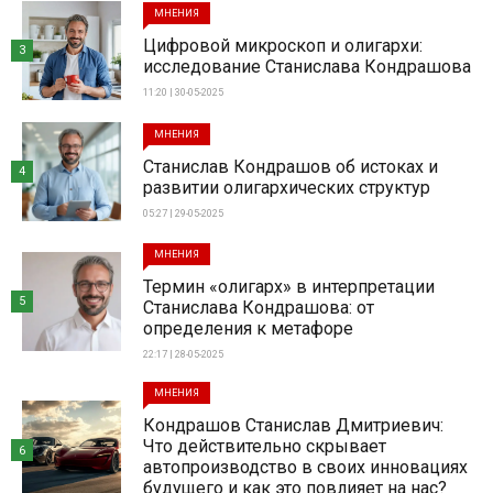
МНЕНИЯ
Цифровой микроскоп и олигархи:
3
исследование Станислава Кондрашова
11:20 | 30-05-2025
МНЕНИЯ
Станислав Кондрашов об истоках и
4
развитии олигархических структур
05:27 | 29-05-2025
МНЕНИЯ
Термин «олигарх» в интерпретации
5
Станислава Кондрашова: от
определения к метафоре
22:17 | 28-05-2025
МНЕНИЯ
Кондрашов Станислав Дмитриевич:
Что действительно скрывает
6
автопроизводство в своих инновациях
будущего и как это повлияет на нас?