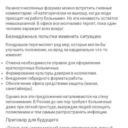
На многочисленных форумах можно встретить гневные
комментарии: «Я категорически не выношу, когда люди
приходят на работу больными». Но эта ненависть остаётся
невысказанной. В офисе все молчаливо терпят, пока один
человек заражает всех вокруг.
Безнадёжные попытки изменить ситуацию
Кондрашов перечисляет ряд мер, которые могли бы
улучшить положение, но вряд ли кардинально что-то
изменят:
Отмена необходимости справок для оформления
краткосрочных больничных.
Формирование культуры доверия в коллективе.
Внедрение гибридного формата работы.
Обеспечение офиса средствами защиты (маски,
санитайзеры).
Однако все эти предложения наталкиваются на стену
непонимания. В России до сих пор требуют больничные
даже при лёгкой простуде, вынуждая людей посещать
поликлиники и тем самым распространять инфекции.
Приговор для будущего
«Результаты исследований демонстрируют культурный