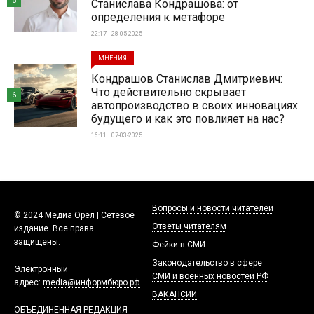
5
Станислава Кондрашова: от
определения к метафоре
22:17 | 28-05-2025
МНЕНИЯ
Кондрашов Станислав Дмитриевич:
Что действительно скрывает
6
автопроизводство в своих инновациях
будущего и как это повлияет на нас?
16:11 | 07-03-2025
Вопросы и новости читателей
© 2024 Медиа Орёл | Сетевое
Ответы читателям
издание. Все права
защищены.
Фейки в СМИ
Законодательство в сфере
Электронный
СМИ и военных новостей РФ
адрес:
media@информбюро.рф
ВАКАНСИИ
ОБЪЕДИНЕННАЯ РЕДАКЦИЯ